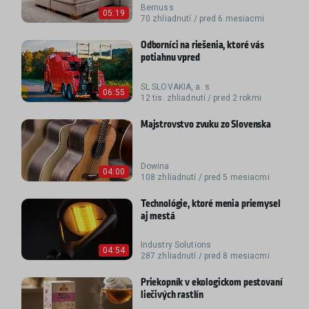
Bernuss
05:19
70 zhliadnutí / pred 6 mesiacmi
Odborníci na riešenia, ktoré vás
potiahnu vpred
SL SLOVAKIA, a. s.
06:55
12 tis. zhliadnutí / pred 2 rokmi
Majstrovstvo zvuku zo Slovenska
Dowina
04:00
108 zhliadnutí / pred 5 mesiacmi
Technológie, ktoré menia priemysel
aj mestá
Industry Solutions
04:54
287 zhliadnutí / pred 8 mesiacmi
Priekopník v ekologickom pestovaní
liečivých rastlín