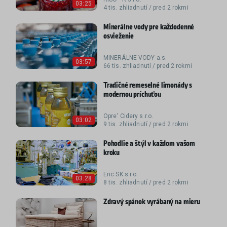
03:25
4 tis. zhliadnutí / pred 2 rokmi
Minerálne vody pre každodenné
osvieženie
MINERÁLNE VODY a.s.
03:57
66 tis. zhliadnutí / pred 2 rokmi
Tradičné remeselné limonády s
modernou príchuťou
Opre‘ Cidery s.r.o.
03:02
9 tis. zhliadnutí / pred 2 rokmi
Pohodlie a štýl v každom vašom
kroku
Eric SK s.r.o.
03:28
8 tis. zhliadnutí / pred 2 rokmi
Zdravý spánok vyrábaný na mieru