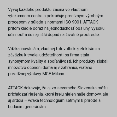
Vývoj každého produktu začína vo vlastnom
výskumnom centre a pokračuje precíznym výrobným
procesom v súlade s normami ISO 9001. ATTACK
pritom kladie dôraz na jednoduchosť obsluhy, vysokú
účinnosť a čo najnižší dopad na životné prostredie.
Vďaka inováciám, vlastnej fotovoltickej elektrárni a
záväzku k trvalej udržateľnosti sa firma stala
synonymom kvality a spoľahlivosti. Ich produkty získali
množstvo ocenení doma aj v zahraničí, vrátane
prestížnej výstavy MCE Milano.
ATTACK dokazuje, že aj zo severného Slovenska môžu
prichádzať riešenia, ktoré hrejú nielen naše domovy, ale
aj srdcia – vďaka technológiám šetrným k prírode a
budúcim generáciám.