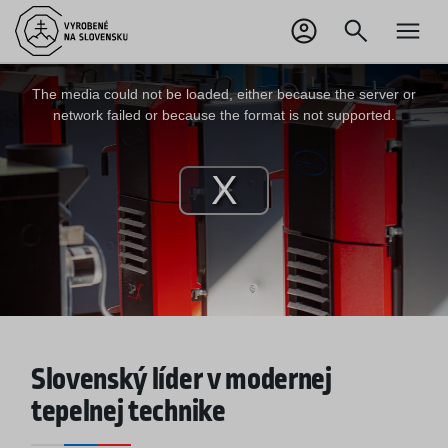
EN
Odhlásiť sa
This
is
a
The media could not be loaded, either because the server or
modal
window.
network failed or because the format is not supported.
Play
Video
Slovenský líder v modernej
tepelnej technike