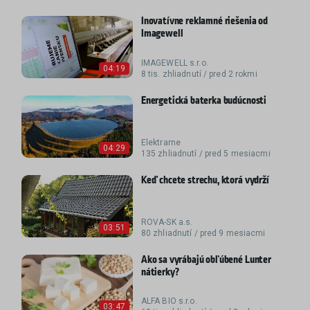
Inovatívne reklamné riešenia od
Imagewell
IMAGEWELL s.r.o.
04:19
8 tis. zhliadnutí / pred 2 rokmi
Energetická baterka budúcnosti
Elektrarne
04:29
135 zhliadnutí / pred 5 mesiacmi
Keď chcete strechu, ktorá vydrží
ROVA-SK a.s.
03:51
80 zhliadnutí / pred 9 mesiacmi
Ako sa vyrábajú obľúbené Lunter
nátierky?
ALFA BIO s.r.o.
03:47