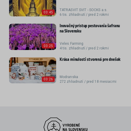
TATRASVIT SVIT - SOCKS a.s.
03:45
6 tis. zhliadnutí / pred 2 rokmi
Inovačný prístup pestovania šafranu
na Slovensku
Veles Farming
03:25
4 tis. zhliadnutí / pred 2 rokmi
Krása minulosti stvorená pre dnešok
Modranska
03:26
272 zhliadnutí / pred 18 mesiacmi