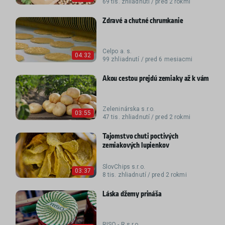
69 tis. zhliadnutí / pred 2 rokmi
Zdravé a chutné chrumkanie
Celpo a. s.
04:32
99 zhliadnutí / pred 6 mesiacmi
Akou cestou prejdú zemiaky až k vám
Zeleninárska s.r.o.
03:55
47 tis. zhliadnutí / pred 2 rokmi
Tajomstvo chuti poctivých
zemiakových lupienkov
SlovChips s.r.o.
03:37
8 tis. zhliadnutí / pred 2 rokmi
Láska džemy prináša
RISO - R s.r.o.