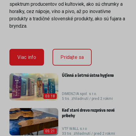
spektrum producentov od kultoviek, ako sú chrumky a
horalky, cez nápoje, víno a pivo, až po inovatívne
produkty a tradičné slovenské produkty, ako sú fujara a
bryndza.
Viac info
Pridajte sa
Účinná a šetrná ústna hygiena
DIMENZIA spol. s r.o.
03:18
5 tis. zhliadnutí / pred 2 rokmi
Keď staré drevo rozpráva nové
príbehy
VTF WALL s.r.o
05:21
33 tis. zhliadnutí / pred 2 rokmi