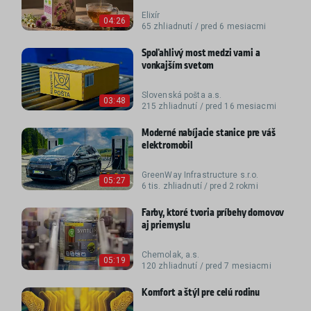
Elixír
04:26
65 zhliadnutí / pred 6 mesiacmi
Spoľahlivý most medzi vami a
vonkajším svetom
Slovenská pošta a.s.
03:48
215 zhliadnutí / pred 16 mesiacmi
Moderné nabíjacie stanice pre váš
elektromobil
GreenWay Infrastructure s.r.o.
05:27
6 tis. zhliadnutí / pred 2 rokmi
Farby, ktoré tvoria príbehy domovov
aj priemyslu
Chemolak, a.s.
05:19
120 zhliadnutí / pred 7 mesiacmi
Komfort a štýl pre celú rodinu