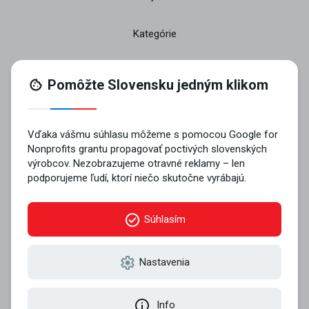
Kategórie
O projekte
Pridajte sa
Kontakt
© 2026 VYROBENÉ NA SLOVENSKU n.o..
Všetky práva vyhradené
Zásady používania súborov cookie